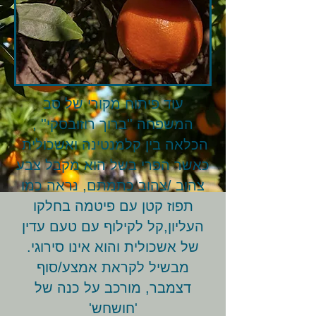
עוד פיתוח מקורי של סב
המשפחה ''ברוך רוזובסקי'' ,
הכלאה בין קלמנטינה ואשכולית
כאשר הפרי בשל הוא מקבל צבע
צהוב /צהוב כתמתם, נראה כמו
תפוז קטן עם פיטמה בחלקו
העליון,קל לקילוף עם טעם עדין
של אשכולית והוא אינו סירוגי.
מבשיל לקראת אמצע/סוף
דצמבר, מורכב על כנה של
'חושחש'