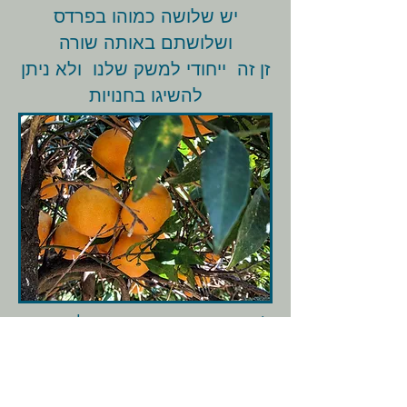
יש שלושה כמוהו בפרדס
ושלושתם באותה שורה
זן זה ייחודי למשק שלנו ולא ניתן
להשיגו בחנויות
(
משחק: אנונה. רמז-עברתם לידו בדרך
לליצ'י. שימו לב איזה עוד עץ צומח
מהגזע של ה'קוקטייל' שהכי קרוב לדרך)